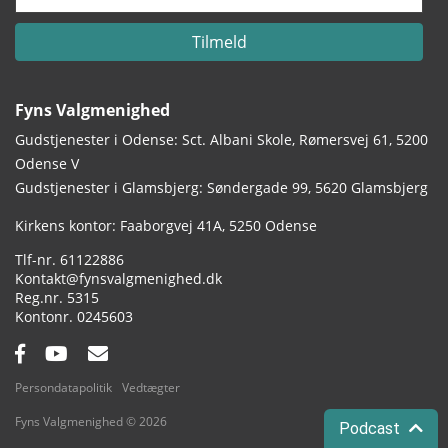
Tilmeld
Fyns Valgmenighed
Gudstjenester i Odense: Sct. Albani Skole, Rømersvej 61, 5200
Odense V
Gudstjenester i Glamsbjerg: Søndergade 99, 5620 Glamsbjerg
Adresse:
Kirkens kontor: Faaborgvej 41A
5250 Odense
Tlf.:
61122886
Email:
Kontakt@fynsvalgmenighed.dk
Reg.nr.:
5315
Kontonummer:
0245603
Facebook:
YouTube:
Email:
Persondatapolitik
Vedtægter
Fyns Valgmenighed © 2026
Podcast