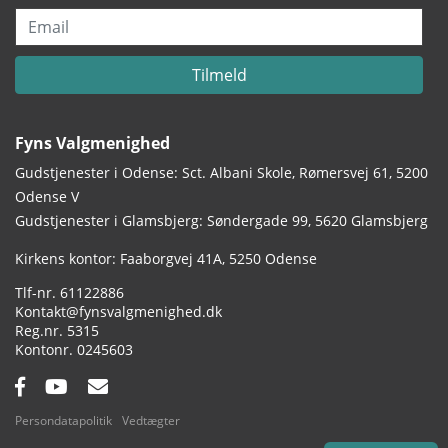
Email
Tilmeld
Fyns Valgmenighed
Gudstjenester i Odense: Sct. Albani Skole, Rømersvej 61, 5200
Odense V
Gudstjenester i Glamsbjerg: Søndergade 99, 5620 Glamsbjerg
Adresse:
Kirkens kontor: Faaborgvej 41A
5250 Odense
Tlf.:
61122886
Email:
Kontakt@fynsvalgmenighed.dk
Reg.nr.:
5315
Kontonummer:
0245603
Facebook:
YouTube:
Email:
Persondatapolitik
Vedtægter