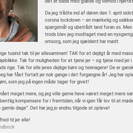
det er både med glæde og vemod i hjertet,
Da jeg trådte ind af døren den 1. april sidste
corona lockdown – en mærkelig og usikke
spørgsmål og ubetrådt land foran os. Men a
trods blev jeg modtaget med en nysgerrig
omsorg, som jeg sjældent har mødt.
sige tusind tak til jer allesammen! TAK for et dejligt år med mas
jeblikke. Tak for muligheden for at tjene jer – og tjene med jer i
ds rige. Tak for alle jeres dejlige børn og teenagere! De er gans
t jeg har fået fortalt jer nok gange i det forgangne år! Jeg har o
børn, som jeg på ingen måde tager for givet!
e nået meget mere, og jeg ville gerne have været meget mere sa
entlig kompensere for i fremtiden, når vi igen får lov til at møde
 gamle dage”. Det har jeg jo endnu tilgode at opleve!
ed til jer alle!
indbock