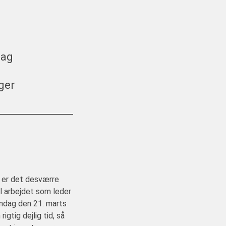
dag
ger
å er det desværre
til arbejdet som leder
øndag den 21. marts
igtig dejlig tid, så