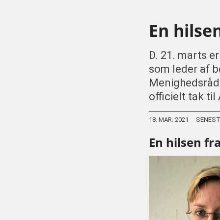
En hilse
D. 21. marts e
som leder af b
Menighedsrådet
officielt tak t
18. MAR. 2021
SENEST
En hilsen f