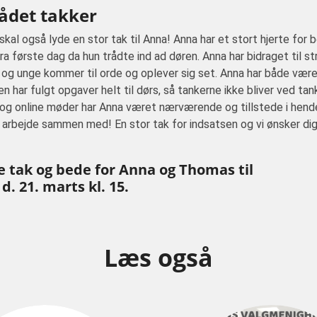
ådet takker
al også lyde en stor tak til Anna! Anna har et stort hjerte for b
a første dag da hun trådte ind ad døren. Anna har bidraget til str
n og unge kommer til orde og oplever sig set. Anna har både væ
 har fulgt opgaver helt til dørs, så tankerne ikke bliver ved tan
 og online møder har Anna været nærværende og tillstede i hende
t arbejde sammen med! En stor tak for indsatsen og vi ønsker di
ige tak og bede for Anna og Thomas til
. 21. marts kl. 15.
Læs også