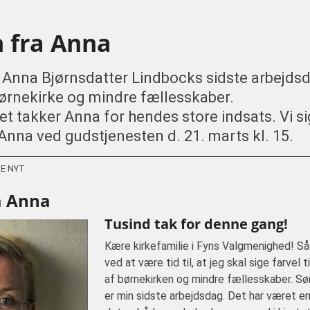
n fra Anna
r Anna Bjørnsdatter Lindbocks sidste arbejds
ørnekirke og mindre fællesskaber.
 takker Anna for hendes store indsats. Vi si
il Anna ved gudstjenesten d. 21. marts kl. 15.
E NYT
ra Anna
Tusind tak for denne gang!
Kære kirkefamilie i Fyns Valgmenighed! S
ved at være tid til, at jeg skal sige farvel 
af børnekirken og mindre fællesskaber. S
er min sidste arbejdsdag. Det har været en r