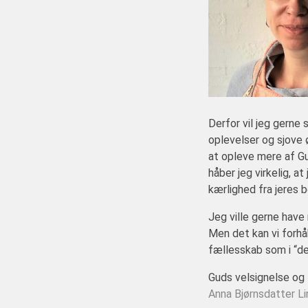
Derfor vil jeg gerne 
oplevelser og sjove ø
at opleve mere af Gu
håber jeg virkelig, a
kærlighed fra jeres 
Jeg ville gerne hav
Men det kan vi forhåb
fællesskab som i “de
Guds velsignelse og fr
Anna Bjørnsdatter L