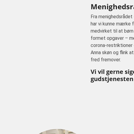
Menighedsr
Fra menighedsrådet sk
har vi kunne mærke fr
medvirket til at bør
formet opgaver – men
corona-restriktioner
Anna skøn og flink a
fred fremover.
Vi vil gerne s
gudstjenesten d