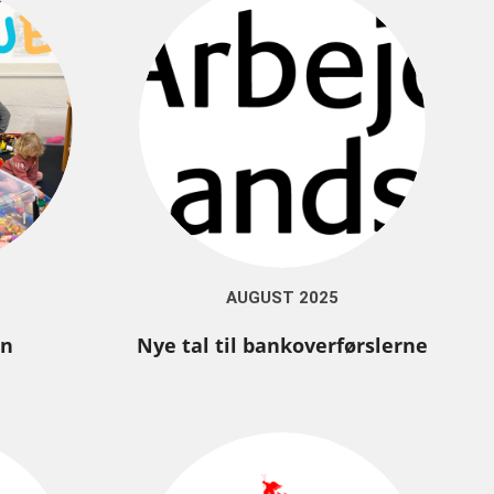
AUGUST 2025
en
Nye tal til bankoverførslerne