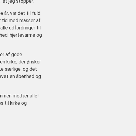
 at jeg stopper.
 år, var det til fuld
r tid med masser af
lle udfordringer til
hed, hjertevarme og
ser af gode
 en kirke, der ønsker
ke særlige, og det
plevet en åbenhed og
mmen med jer alle!
s til kirke og