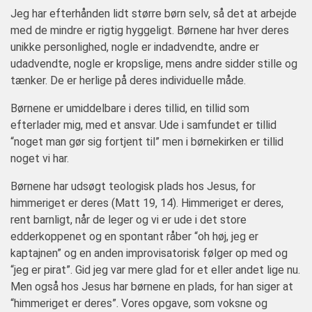
Jeg har efterhånden lidt større børn selv, så det at arbejde
med de mindre er rigtig hyggeligt. Børnene har hver deres
unikke personlighed, nogle er indadvendte, andre er
udadvendte, nogle er kropslige, mens andre sidder stille og
tænker. De er herlige på deres individuelle måde.
Børnene er umiddelbare i deres tillid, en tillid som
efterlader mig, med et ansvar. Ude i samfundet er tillid
“noget man gør sig fortjent til” men i børnekirken er tillid
noget vi har.
Børnene har udsøgt teologisk plads hos Jesus, for
himmeriget er deres (Matt 19, 14). Himmeriget er deres,
rent barnligt, når de leger og vi er ude i det store
edderkoppenet og en spontant råber “oh høj, jeg er
kaptajnen” og en anden improvisatorisk følger op med og
“jeg er pirat”. Gid jeg var mere glad for et eller andet lige nu.
Men også hos Jesus har børnene en plads, for han siger at
“himmeriget er deres”. Vores opgave, som voksne og