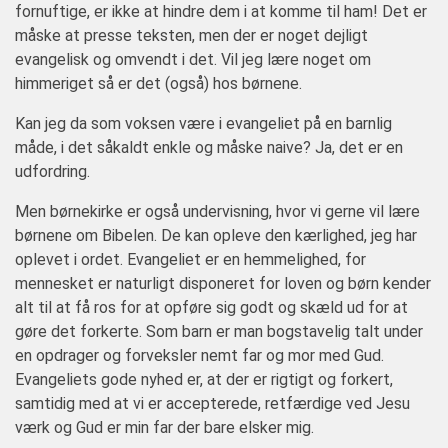
fornuftige, er ikke at hindre dem i at komme til ham! Det er
måske at presse teksten, men der er noget dejligt
evangelisk og omvendt i det. Vil jeg lære noget om
himmeriget så er det (også) hos børnene.
Kan jeg da som voksen være i evangeliet på en barnlig
måde, i det såkaldt enkle og måske naive? Ja, det er en
udfordring.
Men børnekirke er også undervisning, hvor vi gerne vil lære
børnene om Bibelen. De kan opleve den kærlighed, jeg har
oplevet i ordet. Evangeliet er en hemmelighed, for
mennesket er naturligt disponeret for loven og børn kender
alt til at få ros for at opføre sig godt og skæld ud for at
gøre det forkerte. Som barn er man bogstavelig talt under
en opdrager og forveksler nemt far og mor med Gud.
Evangeliets gode nyhed er, at der er rigtigt og forkert,
samtidig med at vi er accepterede, retfærdige ved Jesu
værk og Gud er min far der bare elsker mig.