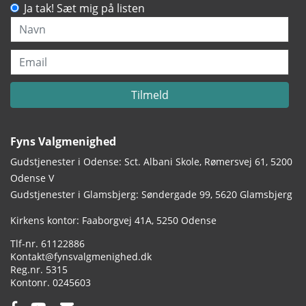
Ja tak! Sæt mig på listen
Navn
Email
Tilmeld
Fyns Valgmenighed
Gudstjenester i Odense: Sct. Albani Skole, Rømersvej 61, 5200
Odense V
Gudstjenester i Glamsbjerg: Søndergade 99, 5620 Glamsbjerg
Adresse:
Kirkens kontor: Faaborgvej 41A
5250 Odense
Tlf.:
61122886
Email:
Kontakt@fynsvalgmenighed.dk
Reg.nr.:
5315
Kontonummer:
0245603