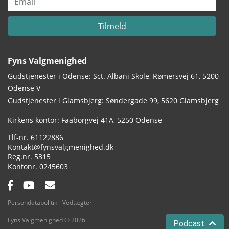
Tilmeld
Fyns Valgmenighed
Gudstjenester i Odense: Sct. Albani Skole, Rømersvej 61, 5200
Odense V
Gudstjenester i Glamsbjerg: Søndergade 99, 5620 Glamsbjerg
Adresse:
Kirkens kontor: Faaborgvej 41A
5250 Odense
Tlf.:
61122886
Email:
Kontakt@fynsvalgmenighed.dk
Reg.nr.:
5315
Kontonummer:
0245603
Facebook:
YouTube:
Email:
Persondatapolitik
Vedtægter
Fyns Valgmenighed © 2026
Podcast