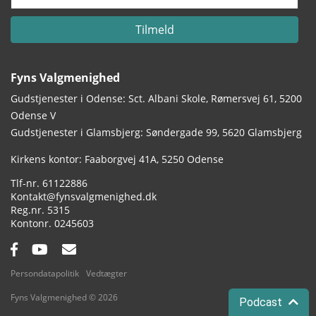
Tilmeld
Fyns Valgmenighed
Gudstjenester i Odense: Sct. Albani Skole, Rømersvej 61, 5200
Odense V
Gudstjenester i Glamsbjerg: Søndergade 99, 5620 Glamsbjerg
Adresse:
Kirkens kontor: Faaborgvej 41A
5250 Odense
Tlf.:
61122886
Email:
Kontakt@fynsvalgmenighed.dk
Reg.nr.:
5315
Kontonummer:
0245603
Facebook:
YouTube:
Email:
Persondatapolitik
Vedtægter
Fyns Valgmenighed © 2026
Podcast