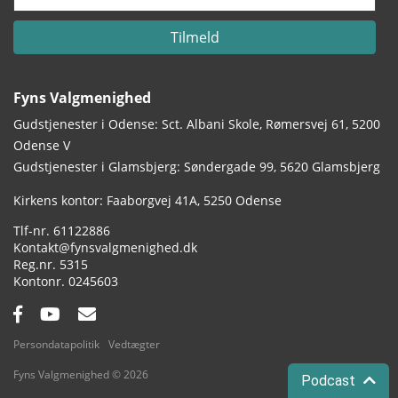
Tilmeld
Fyns Valgmenighed
Gudstjenester i Odense: Sct. Albani Skole, Rømersvej 61, 5200
Odense V
Gudstjenester i Glamsbjerg: Søndergade 99, 5620 Glamsbjerg
Adresse:
Kirkens kontor: Faaborgvej 41A
5250 Odense
Tlf.:
61122886
Email:
Kontakt@fynsvalgmenighed.dk
Reg.nr.:
5315
Kontonummer:
0245603
Facebook:
YouTube:
Email:
Persondatapolitik
Vedtægter
Fyns Valgmenighed © 2026
Podcast