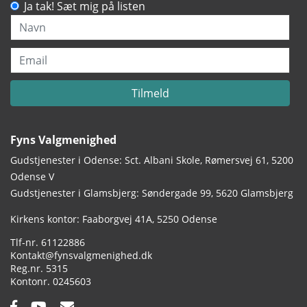
Ja tak! Sæt mig på listen
Navn
Email
Tilmeld
Fyns Valgmenighed
Gudstjenester i Odense: Sct. Albani Skole, Rømersvej 61, 5200
Odense V
Gudstjenester i Glamsbjerg: Søndergade 99, 5620 Glamsbjerg
Adresse:
Kirkens kontor: Faaborgvej 41A
5250 Odense
Tlf.:
61122886
Email:
Kontakt@fynsvalgmenighed.dk
Reg.nr.:
5315
Kontonummer:
0245603
Facebook:
YouTube:
Email: