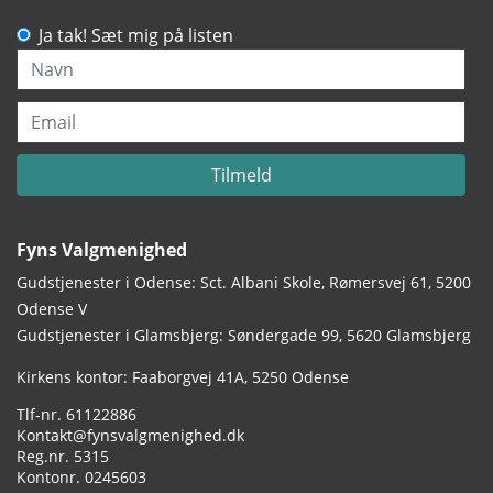
Ja tak! Sæt mig på listen
Navn
Email
Tilmeld
Fyns Valgmenighed
Gudstjenester i Odense: Sct. Albani Skole, Rømersvej 61, 5200
Odense V
Gudstjenester i Glamsbjerg: Søndergade 99, 5620 Glamsbjerg
Adresse:
Kirkens kontor: Faaborgvej 41A
5250 Odense
Tlf.:
61122886
Email:
Kontakt@fynsvalgmenighed.dk
Reg.nr.:
5315
Kontonummer:
0245603