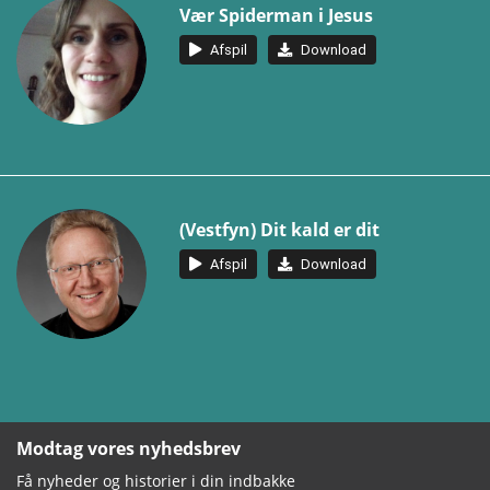
Vær Spiderman i Jesus
Afspil
Download
(Vestfyn) Dit kald er dit
Afspil
Download
Modtag vores nyhedsbrev
Få nyheder og historier i din indbakke