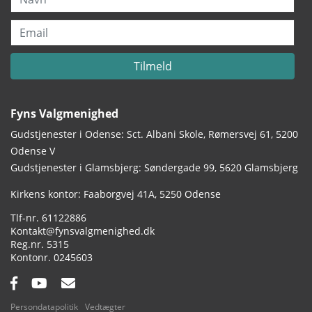
Email
Tilmeld
Fyns Valgmenighed
Gudstjenester i Odense: Sct. Albani Skole, Rømersvej 61, 5200
Odense V
Gudstjenester i Glamsbjerg: Søndergade 99, 5620 Glamsbjerg
Adresse:
Kirkens kontor: Faaborgvej 41A
5250 Odense
Tlf.:
61122886
Email:
Kontakt@fynsvalgmenighed.dk
Reg.nr.:
5315
Kontonummer:
0245603
Facebook:
YouTube:
Email:
Persondatapolitik
Vedtægter