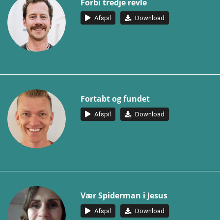
Forbi tredje revle
Afspil
Download
Fortabt og fundet
Afspil
Download
Vær Spiderman i Jesus
Afspil
Download