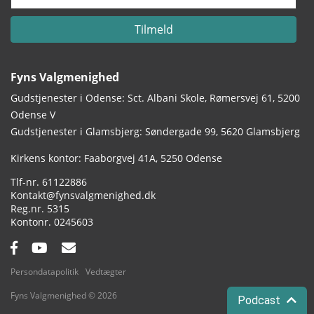
Tilmeld
Fyns Valgmenighed
Gudstjenester i Odense: Sct. Albani Skole, Rømersvej 61, 5200
Odense V
Gudstjenester i Glamsbjerg: Søndergade 99, 5620 Glamsbjerg
Adresse:
Kirkens kontor: Faaborgvej 41A
5250 Odense
Tlf.:
61122886
Email:
Kontakt@fynsvalgmenighed.dk
Reg.nr.:
5315
Kontonummer:
0245603
Facebook:
YouTube:
Email:
Persondatapolitik
Vedtægter
Fyns Valgmenighed © 2026
Podcast