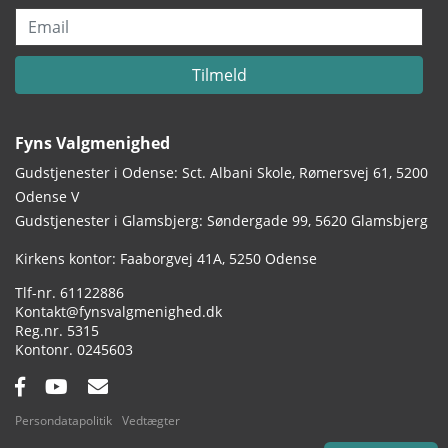
Email
Tilmeld
Fyns Valgmenighed
Gudstjenester i Odense: Sct. Albani Skole, Rømersvej 61, 5200
Odense V
Gudstjenester i Glamsbjerg: Søndergade 99, 5620 Glamsbjerg
Adresse:
Kirkens kontor: Faaborgvej 41A
5250 Odense
Tlf.:
61122886
Email:
Kontakt@fynsvalgmenighed.dk
Reg.nr.:
5315
Kontonummer:
0245603
Facebook:
YouTube:
Email:
Persondatapolitik
Vedtægter