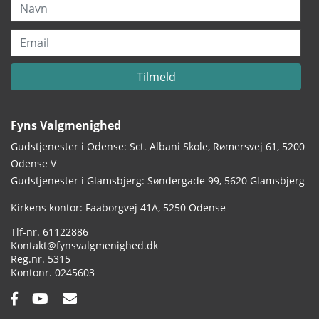
Navn
Email
Tilmeld
Fyns Valgmenighed
Gudstjenester i Odense: Sct. Albani Skole, Rømersvej 61, 5200
Odense V
Gudstjenester i Glamsbjerg: Søndergade 99, 5620 Glamsbjerg
Adresse:
Kirkens kontor: Faaborgvej 41A
5250 Odense
Tlf.:
61122886
Email:
Kontakt@fynsvalgmenighed.dk
Reg.nr.:
5315
Kontonummer:
0245603
Facebook:
YouTube:
Email: