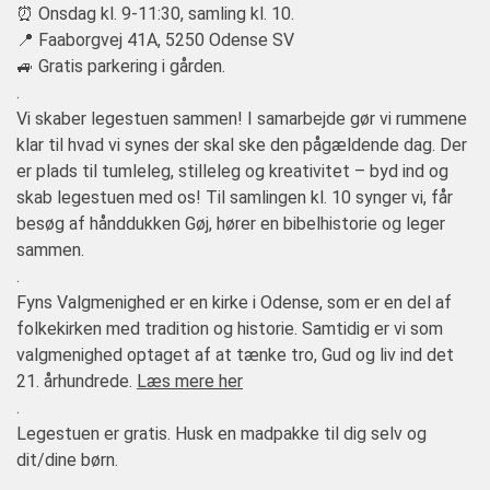
⏰ Onsdag kl. 9-11:30, samling kl. 10.
📍 Faaborgvej 41A, 5250 Odense SV
🚙 Gratis parkering i gården.
.
Vi skaber legestuen sammen! I samarbejde gør vi rummene
klar til hvad vi synes der skal ske den pågældende dag. Der
er plads til tumleleg, stilleleg og kreativitet – byd ind og
skab legestuen med os! Til samlingen kl. 10 synger vi, får
besøg af hånddukken Gøj, hører en bibelhistorie og leger
sammen.
.
Fyns Valgmenighed er en kirke i Odense, som er en del af
folkekirken med tradition og historie. Samtidig er vi som
valgmenighed optaget af at tænke tro, Gud og liv ind det
21. århundrede.
Læs mere her
.
Legestuen er gratis. Husk en madpakke til dig selv og
dit/dine børn.