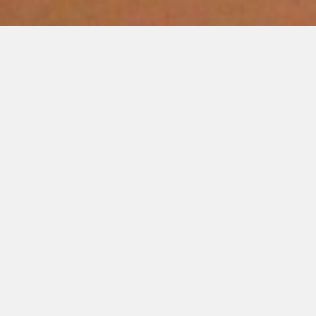
 kirke to lokatio
f almindelige, forskellige og uperfekte fynboere i alle aldre, s
fællesskaber centreret omkring to lokationer: i Odense og på Ve
Odense
Vestfyn