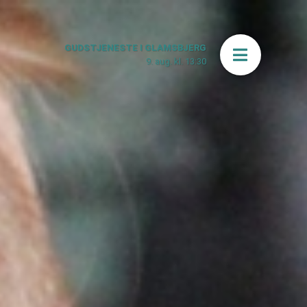
GUDSTJENESTE I GLAMSBJERG
Åbn men
9. aug. kl. 13:30