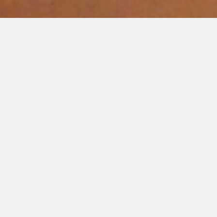
Prædiken:
Forbi tredje revle v/ Christoffer Højlund
28. jun.
FLERE PODCASTS
Én
Fyns Valgmenighed er et levende fællesskab a
Her er gudstjenester, aktiviteter og 