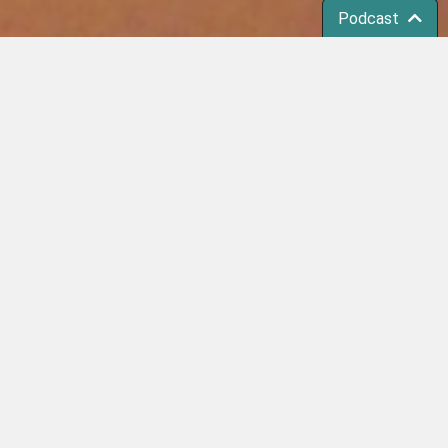
Podcast
ner
om gerne vil udforske den kristne tro sammen.
stfyn. Herunder kan du se mere om det.