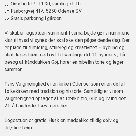
⏰ Onsdag kl. 9-11:30, samling kl. 10.
📍 Faaborgvej 41A, 5250 Odense SV
🚙 Gratis parkering i gården.
.
Vi skaber legestuen sammen! I samarbejde gør vi rummene
klar til hvad vi synes der skal ske den pågældende dag. Der
er plads til tumleleg, stilleleg og kreativitet – byd ind og
skab legestuen med os! Til samlingen kl. 10 synger vi, får
besøg af hånddukken Gøj, hører en bibelhistorie og leger
sammen.
.
Fyns Valgmenighed er en kirke i Odense, som er en del af
folkekirken med tradition og historie. Samtidig er vi som
valgmenighed optaget af at tænke tro, Gud og liv ind det
21. århundrede.
Læs mere her
.
Legestuen er gratis. Husk en madpakke til dig selv og
dit/dine børn.