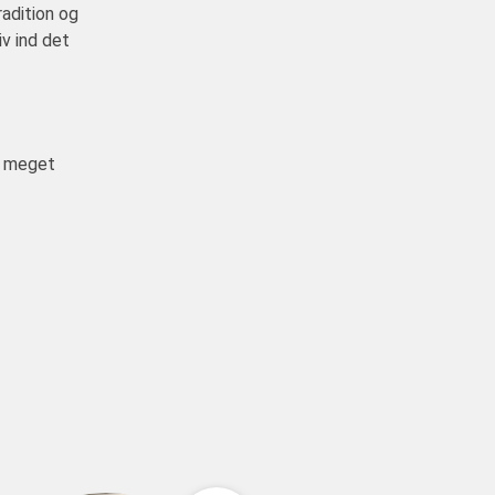
radition og
iv ind det
så meget