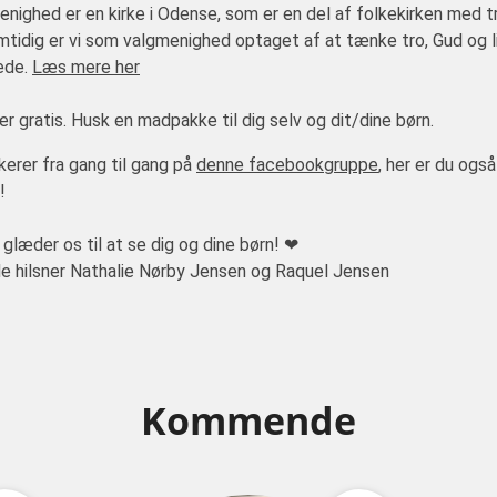
nighed er en kirke i Odense, som er en del af folkekirken med t
amtidig er vi som valgmenighed optaget af at tænke tro, Gud og l
ede.
Læs mere her
r gratis. Husk en madpakke til dig selv og dit/dine børn.
erer fra gang til gang på
denne facebookgruppe
, her er du og
!
 glæder os til at se dig og dine børn! ❤
e hilsner Nathalie Nørby Jensen og Raquel Jensen
Kommende