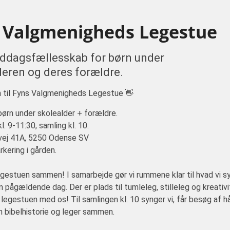
 Valgmenigheds Legestue
iddagsfællesskab for børn under
deren og deres forældre.
til Fyns Valgmenigheds Legestue 👋
 børn under skolealder + forældre.
. 9-11:30, samling kl. 10.
vej 41A, 5250 Odense SV
rkering i gården.
egestuen sammen! I samarbejde gør vi rummene klar til hvad vi s
n pågældende dag. Der er plads til tumleleg, stilleleg og kreativ
 legestuen med os! Til samlingen kl. 10 synger vi, får besøg af 
en bibelhistorie og leger sammen.