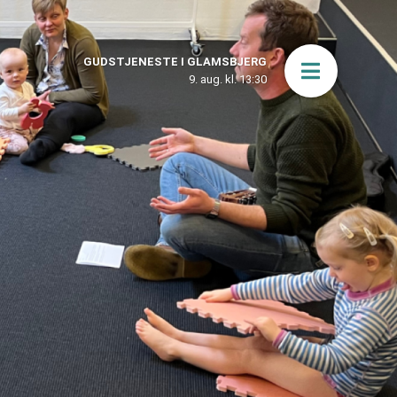
GUDSTJENESTE I GLAMSBJERG
Åbn men
9. aug. kl. 13:30