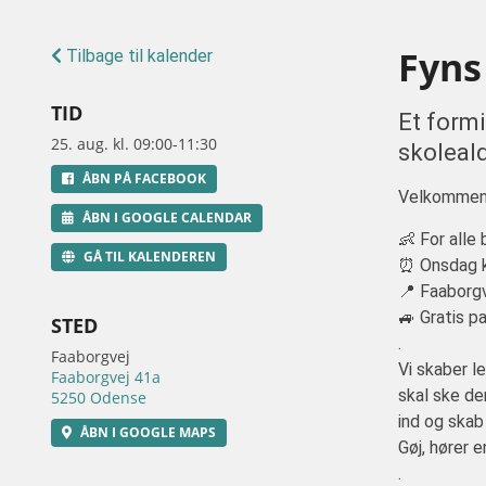
Fyns
Tilbage til kalender
TID
Et form
25. aug. kl. 09:00-11:30
skoleal
ÅBN PÅ FACEBOOK
Velkommen 
ÅBN I GOOGLE CALENDAR
👶 For alle
GÅ TIL KALENDEREN
⏰ Onsdag kl
📍 Faaborg
🚙 Gratis pa
STED
.
Faaborgvej
Vi skaber l
Faaborgvej 41a
skal ske de
5250 Odense
ind og skab
ÅBN I GOOGLE MAPS
Gøj, hører 
.