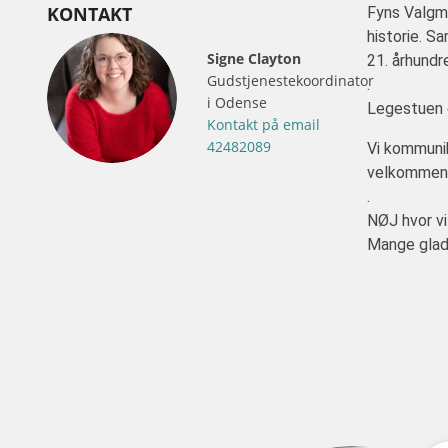
KONTAKT
Fyns Valgme
historie. S
Signe Clayton
21. århundr
Gudstjenestekoordinator
.
i Odense
Legestuen e
Kontakt på email
42482089
Vi kommunik
velkommen
.
NØJ hvor vi
Mange glad