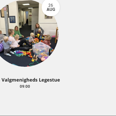
26
AUG
s Valgmenigheds Legestue
09:00