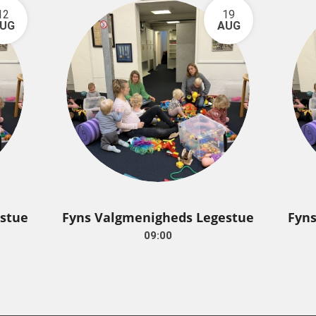
12
19
UG
AUG
stue
Fyns Valgmenigheds Legestue
Fyn
09:00