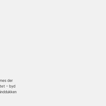
ynes der
itet – byd
hånddukken