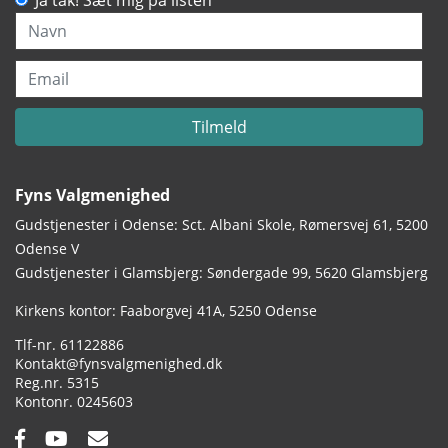
Ja tak! Sæt mig på listen
Navn
Email
Tilmeld
Fyns Valgmenighed
Gudstjenester i Odense: Sct. Albani Skole, Rømersvej 61, 5200
Odense V
Gudstjenester i Glamsbjerg: Søndergade 99, 5620 Glamsbjerg
Adresse:
Kirkens kontor: Faaborgvej 41A
5250 Odense
Tlf.:
61122886
Email:
Kontakt@fynsvalgmenighed.dk
Reg.nr.:
5315
Kontonummer:
0245603
Facebook:
YouTube:
Email: