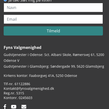
Ja tak! Sæt mig på listen
Navn
Email
Tilmeld
Fyns Valgmenighed
Gudstjenester i Odense: Sct. Albani Skole, Rømersvej 61, 5200
Odense V
Gudstjenester i Glamsbjerg: Søndergade 99, 5620 Glamsbjerg
Adresse:
Kirkens kontor: Faaborgvej 41A
5250 Odense
Tlf.:
61122886
Email:
Kontakt@fynsvalgmenighed.dk
Reg.nr.:
5315
Kontonummer:
0245603
Facebook:
YouTube:
Email: