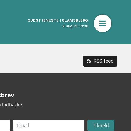
GUDSTJENESTE I GLAMSBJERG
Åbn men
9. aug. kl. 13:30
RSS feed
sbrev
in indbakke
Email
Tilmeld