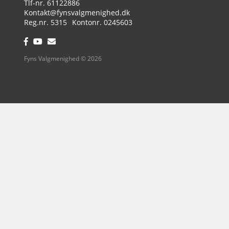
Tlf.:
61122886
Email:
Kontakt@fynsvalgmenighed.dk
Reg.nr.:
Kontonummer:
5315
0245603
Facebook:
YouTube:
Email:
Fyns Valgmenighed © 2026