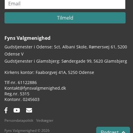
Email
Tilmeld
Fyns Valgmenighed
Gudstjenester i Odense: Sct. Albani Skole, Rømersvej 61, 5200
Odense V
Gudstjenester i Glamsbjerg: Søndergade 99, 5620 Glamsbjerg
Adresse:
Kirkens kontor: Faaborgvej 41A
5250 Odense
Tlf.:
61122886
Email:
Kontakt@fynsvalgmenighed.dk
Reg.nr.:
5315
Kontonummer:
0245603
Facebook:
YouTube:
Email:
Persondatapolitik
Vedtægter
Fyns Valgmenighed © 2026
Podcast