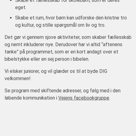
Skabe et fællesskab for skolebørn, som er deres
eget.
Skabe et rum, hvor børn kan udforske den kristne tro
og kultur, og stille spørgsmål om liv og tro.
Det gør vi gennem sjove aktiviteter, som skaber fællesskab
og nemt inkluderer nye. Derudover har vi altid “aftenens
tanke” på programmet, som er en kort andagt over et
bibelstykke eller en sej person i bibelen.
Vi elsker juniorer, og vil glæder os til at byde DIG
velkommen!
Se program med skiftende adresser, og følg med i den
løbende kommunikation i
Vejens facebookgruppe
.