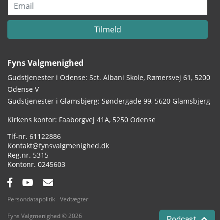
Email
Tilmeld
Fyns Valgmenighed
Gudstjenester i Odense: Sct. Albani Skole, Rømersvej 61, 5200
Odense V
Gudstjenester i Glamsbjerg: Søndergade 99, 5620 Glamsbjerg
Adresse:
Kirkens kontor: Faaborgvej 41A
5250 Odense
Tlf.:
61122886
Email:
Kontakt@fynsvalgmenighed.dk
Reg.nr.:
5315
Kontonummer:
0245603
Facebook:
YouTube:
Email:
Persondatapolitik
Vedtægter
Fyns Valgmenighed © 2026
Podcast