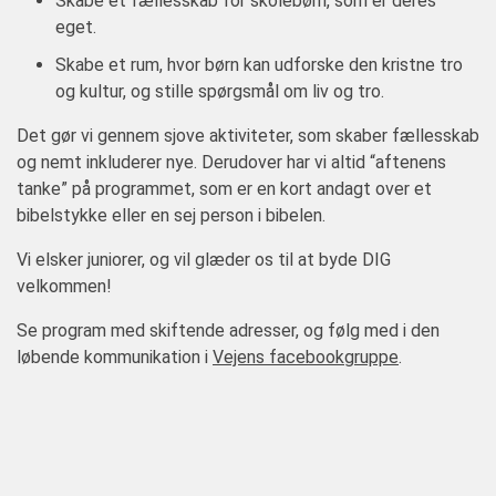
Skabe et fællesskab for skolebørn, som er deres
eget.
Skabe et rum, hvor børn kan udforske den kristne tro
og kultur, og stille spørgsmål om liv og tro.
Det gør vi gennem sjove aktiviteter, som skaber fællesskab
og nemt inkluderer nye. Derudover har vi altid “aftenens
tanke” på programmet, som er en kort andagt over et
bibelstykke eller en sej person i bibelen.
Vi elsker juniorer, og vil glæder os til at byde DIG
velkommen!
Se program med skiftende adresser, og følg med i den
løbende kommunikation i
Vejens facebookgruppe
.