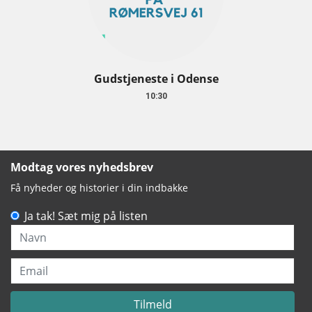
Gudstjeneste i Odense
10:30
Modtag vores nyhedsbrev
Få nyheder og historier i din indbakke
Ja tak! Sæt mig på listen
Navn
Email
Tilmeld