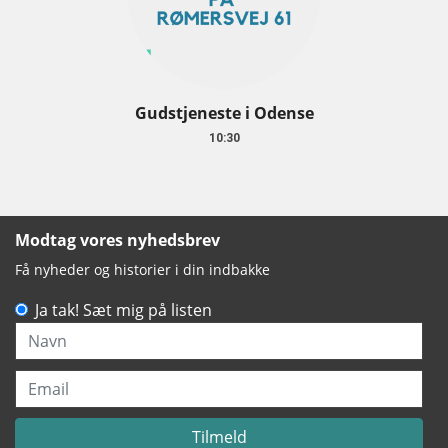
Gudstjeneste i Odense
10:30
Modtag vores nyhedsbrev
Få nyheder og historier i din indbakke
Ja tak! Sæt mig på listen
Navn
Email
Tilmeld