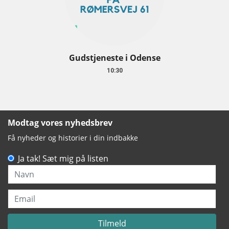
Gudstjeneste i Odense
10:30
Modtag vores nyhedsbrev
Få nyheder og historier i din indbakke
Ja tak! Sæt mig på listen
Navn
Email
Tilmeld