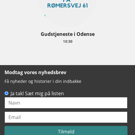
Gudstjeneste i Odense
10:30
Modtag vores nyhedsbrev
Få nyheder og historier i din indbakke
Ja tak! Sæt mig på listen
Navn
Email
Tilmeld