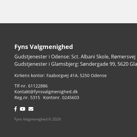
Fyns Valgmenighed
Gudstjenester i Odense: Sct. Albani Skole, Rømersvej
Gudstjenester i Glamsbjerg: Søndergade 99, 5620 Gl
Adresse:
Kirkens kontor: Faaborgvej 41A
5250 Odense
Tlf.:
61122886
Email:
Kontakt@fynsvalgmenighed.dk
Reg.nr.:
Kontonummer:
5315
0245603
Facebook:
YouTube:
Email:
Fyns Valgmenighed © 2026