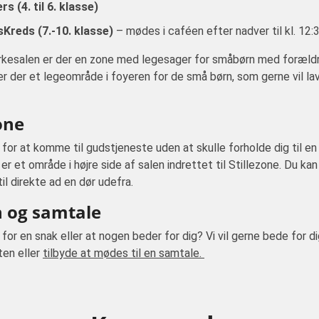
rs (4. til 6. klasse)
Kreds (7.-10. klasse)
– mødes i caféen efter nadver til kl. 12:
irkesalen er der en zone med legesager for småbørn med forældr
r der et legeområde i foyeren for de små børn, som gerne vil la
one
 for at komme til gudstjeneste uden at skulle forholde dig til e
er et område i højre side af salen indrettet til Stillezone. Du ka
l direkte ad en dør udefra.
 og samtale
 for en snak eller at nogen beder for dig? Vi vil gerne bede for d
ten eller
tilbyde at mødes til en samtale.