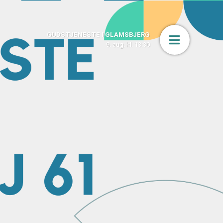
GUDSTJENESTE I GLAMSBJERG
Åbn men
9. aug. kl. 13:30