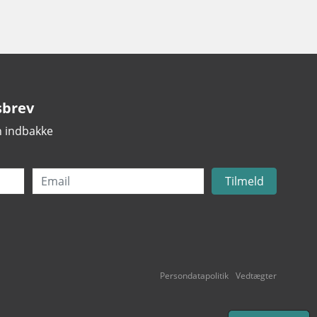
sbrev
in indbakke
Email
Tilmeld
Persondatapolitik
Vedtægter