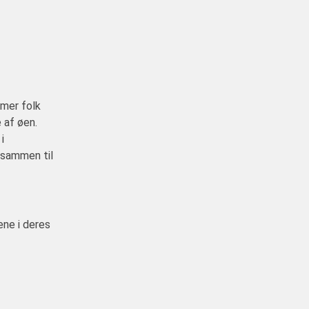
mmer folk
e af øen.
i
 sammen til
ene i deres