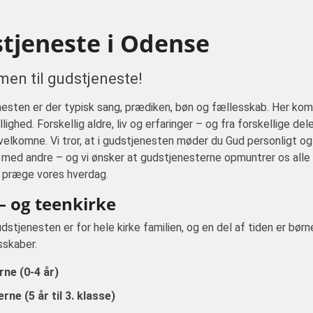
tjeneste i Odense
en til gudstjeneste!
nesten er der typisk sang, prædiken, bøn og fællesskab. Her ko
ighed. Forskellig aldre, liv og erfaringer – og fra forskellige del
e velkomne. Vi tror, at i gudstjenesten møder du Gud personligt og 
med andre – og vi ønsker at gudstjenesterne opmuntrer os alle
d præge vores hverdag.
– og teenkirke
udstjenesten er for hele kirke familien, og en del af tiden er børn
sskaber.
rne (0-4 år)
rne (5 år til 3. klasse)