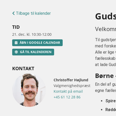
Guds
Tilbage til kalender
TID
Velkomm
21. dec. kl. 10:30-12:00
Til gudstje
ÅBN I GOOGLE CALENDAR
med forskell
GÅ TIL KALENDEREN
Alle er lig
fællesskab 
at lade Gu
KONTAKT
Børne 
Christoffer Højlund
En del af g
Valgmenighedspræst
egne fælle
Kontakt på email
+45 61 12 28 86
Spire
Rødde