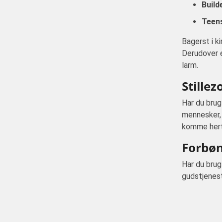
Builde
Teens
Bagerst i k
Derudover e
larm.
Stillez
Har du brug
mennesker, 
komme herti
Forbøn
Har du brug
gudstjenes