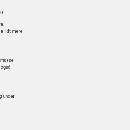
30
e.
ve lidt mere
n masse
n også
ig under