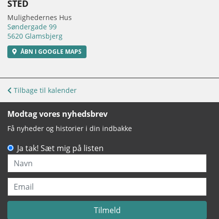
STED
Mulighedernes Hus
Søndergade 99
5620 Glamsbjerg
ÅBN I GOOGLE MAPS
Tilbage til kalender
Modtag vores nyhedsbrev
Få nyheder og historier i din indbakke
Ja tak! Sæt mig på listen
Navn
Email
Tilmeld