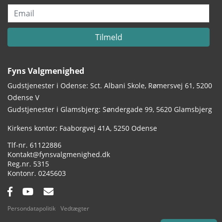
Email
Tilmeld
Fyns Valgmenighed
Gudstjenester i Odense: Sct. Albani Skole, Rømersvej 61, 5200
Odense V
Gudstjenester i Glamsbjerg: Søndergade 99, 5620 Glamsbjerg
Adresse:
Kirkens kontor: Faaborgvej 41A
5250 Odense
Tlf.:
61122886
Email:
Kontakt@fynsvalgmenighed.dk
Reg.nr.:
5315
Kontonummer:
0245603
Facebook:
YouTube:
Email:
Persondatapolitik
Vedtægter