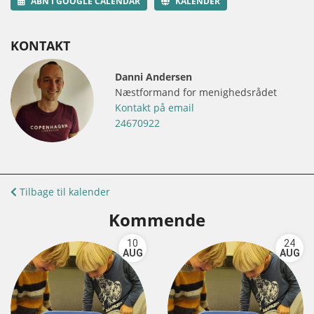
ÅBN I GOOGLE CALENDAR
KALENDER
KONTAKT
Danni Andersen
Næstformand for menighedsrådet
Kontakt på email
24670922
Tilbage til kalender
Kommende
10
24
AUG
AUG