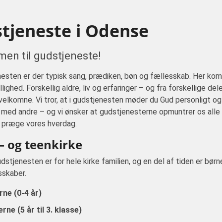
tjeneste i Odense
en til gudstjeneste!
nesten er der typisk sang, prædiken, bøn og fællesskab. Her ko
ighed. Forskellig aldre, liv og erfaringer – og fra forskellige del
e velkomne. Vi tror, at i gudstjenesten møder du Gud personligt og 
med andre – og vi ønsker at gudstjenesterne opmuntrer os alle
d præge vores hverdag.
– og teenkirke
udstjenesten er for hele kirke familien, og en del af tiden er børn
sskaber.
rne (0-4 år)
rne (5 år til 3. klasse)