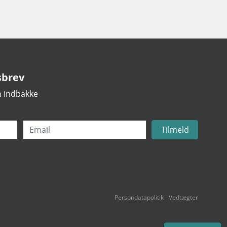
sbrev
in indbakke
Email
Tilmeld
Persondatapolitik
Vedtægter