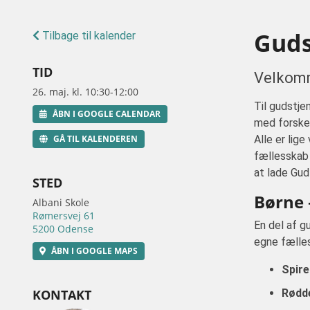
Guds
Tilbage til kalender
TID
Velkomm
26. maj. kl. 10:30-12:00
Til gudstje
ÅBN I GOOGLE CALENDAR
med forskell
GÅ TIL KALENDEREN
Alle er lig
fællesskab 
at lade Gu
STED
Børne 
Albani Skole
Rømersvej 61
En del af g
5200 Odense
egne fælle
ÅBN I GOOGLE MAPS
Spire
KONTAKT
Rødde