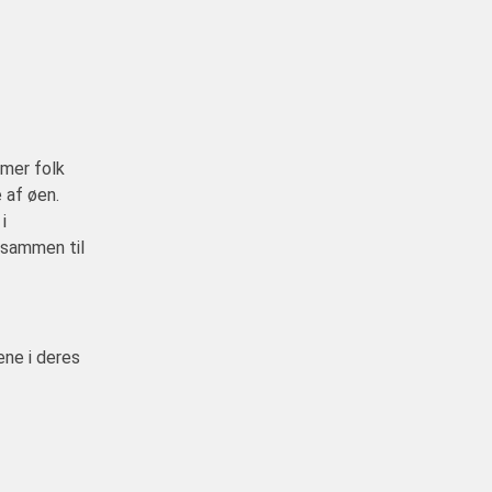
mmer folk
e af øen.
i
 sammen til
ene i deres