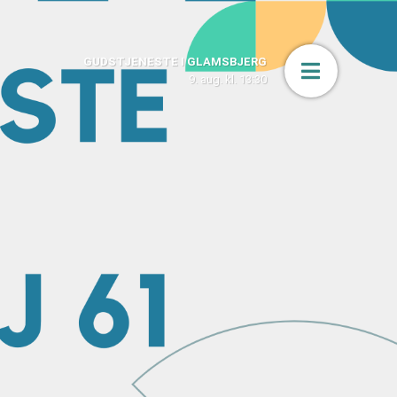
GUDSTJENESTE I GLAMSBJERG
Åbn men
9. aug. kl. 13:30