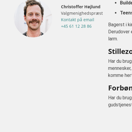
Builde
Christoffer Højlund
Teens
Valgmenighedspræst
Kontakt på email
Bagerst i k
+45 61 12 28 86
Derudover e
larm.
Stillez
Har du brug
mennesker, 
komme herti
Forbøn
Har du brug
gudstjenes