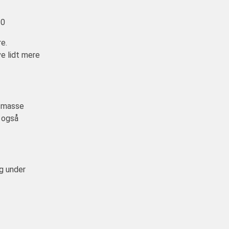
30
e.
ve lidt mere
n masse
n også
ig under