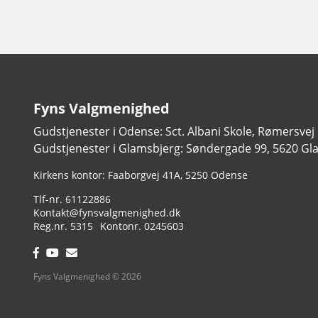
Fyns Valgmenighed
Gudstjenester i Odense: Sct. Albani Skole, Rømersvej
Gudstjenester i Glamsbjerg: Søndergade 99, 5620 Gl
Adresse:
Kirkens kontor: Faaborgvej 41A
5250 Odense
Tlf.:
61122886
Email:
Kontakt@fynsvalgmenighed.dk
Reg.nr.:
Kontonummer:
5315
0245603
Facebook:
YouTube:
Email:
Fyns Valgmenighed © 2026