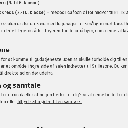
rs (4. til 6. klasse)
Kreds (7.-10. klasse)
– mødes i caféen efter nadver til kl. 12:
irkesalen er der en zone med legesager for småbørn med forældr
r der et legeområde i foyeren for de små børn, som gerne vil la
one
 for at komme til gudstjeneste uden at skulle forholde dig til e
er et område i højre side af salen indrettet til Stillezone. Du ka
l direkte ad en dør udefra.
 og samtale
 for en snak eller at nogen beder for dig? Vi vil gerne bede for d
ten eller
tilbyde at mødes til en samtale.