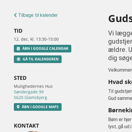
Guds
Tilbage til kalender
TID
Vi lægge
12. dec. kl. 13:30-15:00
gudstje
ÅBN I GOOGLE CALENDAR
ældre. U
dig søg
GÅ TIL KALENDEREN
Velkommen t
STED
Hvad ske
Mulighedernes Hus
Til gudstje
Søndergade 99
5620 Glamsbjerg
Gud sammen o
ÅBN I GOOGLE MAPS
Børneki
Børn er hje
KONTAKT
lyst, gå ud