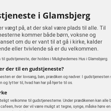
tjeneste i Glamsbjerg
r vægt på, at der skal være plads til alle. Til
nesterne kommer både børn, voksne og
anset om du er vant til at gå i kirke, kalder
ende eller tvivlende så er du velkommen.
il gudstjeneste, der holdes i Mulighedernes Hus i Glamsbjerg.
r der til en gudstjeneste?
nesten er der lovsang, bøn, prædiken og nadver. I gudstjenesten 
g lytter til, hvad han har på hjerte til os.
rke
rteligt velkomne til gudstjenesterne. Under prædikenen kan alle b
 i cafeen, hvor der vil være muligt at tegne, synge, måske høre en