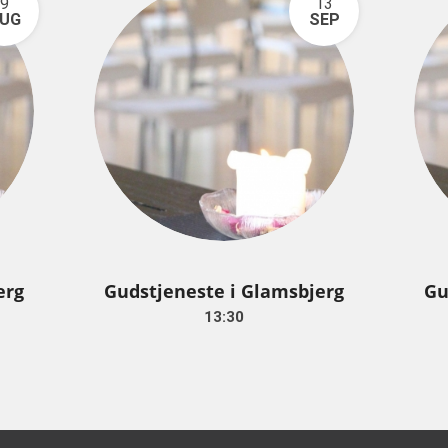
9
13
UG
SEP
erg
Gudstjeneste i Glamsbjerg
Gu
13:30