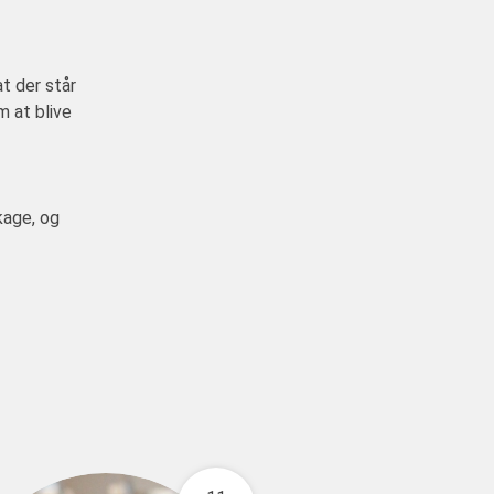
at der står
m at blive
kage, og