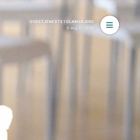
GUDSTJENESTE I GLAMSBJERG
Åbn men
9. aug. kl. 13:30