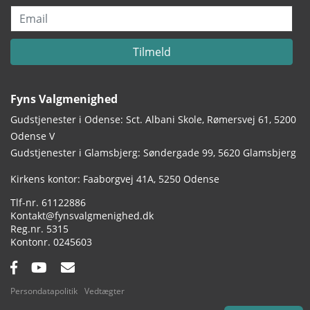
Email
Tilmeld
Fyns Valgmenighed
Gudstjenester i Odense: Sct. Albani Skole, Rømersvej 61, 5200
Odense V
Gudstjenester i Glamsbjerg: Søndergade 99, 5620 Glamsbjerg
Adresse:
Kirkens kontor: Faaborgvej 41A
5250 Odense
Tlf.:
61122886
Email:
Kontakt@fynsvalgmenighed.dk
Reg.nr.:
5315
Kontonummer:
0245603
Facebook:
YouTube:
Email:
Persondatapolitik
Vedtægter